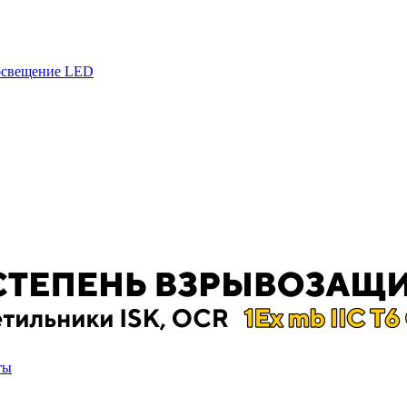
 освещение LED
ты