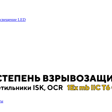
 освещение LED
ты