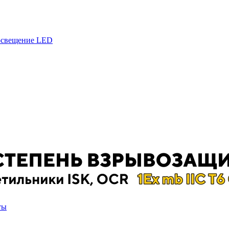
 освещение LED
ты