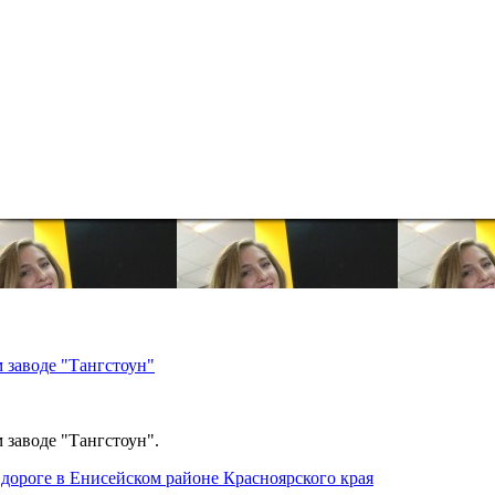
 заводе "Тангстоун"
 заводе "Тангстоун".
дороге в Енисейском районе Красноярского края