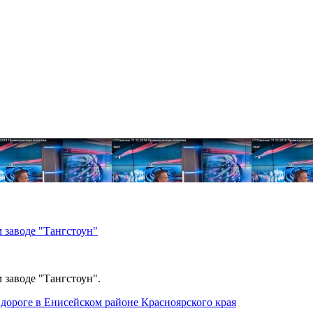
 заводе "Тангстоун"
 заводе "Тангстоун".
дороге в Енисейском районе Красноярского края