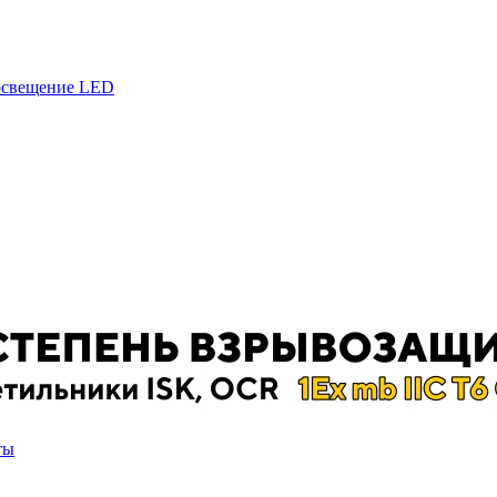
 освещение LED
ты