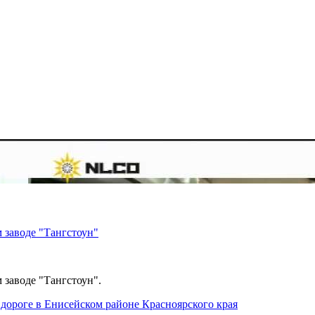
 заводе "Тангстоун"
 заводе "Тангстоун".
дороге в Енисейском районе Красноярского края