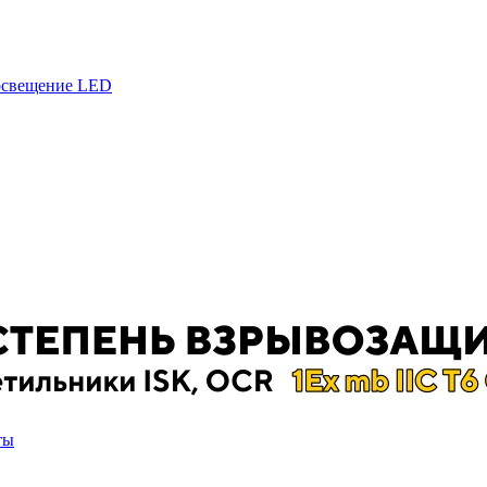
 освещение LED
ты