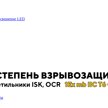
 освещение LED
ты