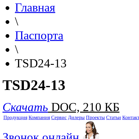
Главная
\
Паспорта
\
TSD24-13
TSD24-13
Скачать
DOC, 210 КБ
Продукция
Компания
Сервис
Дилеры
Проекты
Статьи
Контак
Звонок онлайн