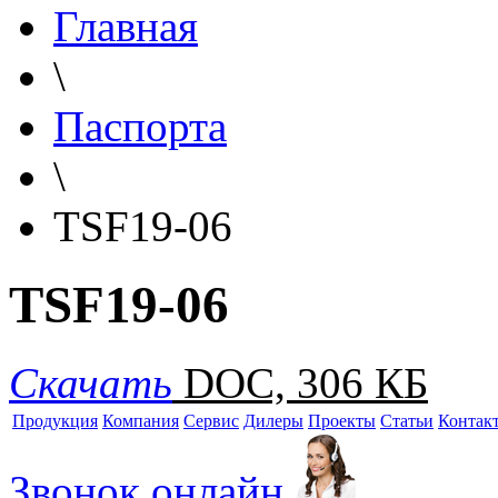
Главная
\
Паспорта
\
TSF19-06
TSF19-06
Скачать
DOC, 306 КБ
Продукция
Компания
Сервис
Дилеры
Проекты
Статьи
Контак
Звонок онлайн