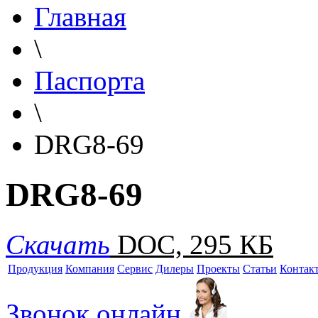
Главная
\
Паспорта
\
DRG8-69
DRG8-69
Скачать
DOC, 295 КБ
Продукция
Компания
Сервис
Дилеры
Проекты
Статьи
Контак
Звонок онлайн