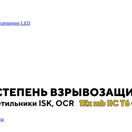
 освещение LED
ты