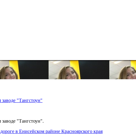
 заводе "Тангстоун"
 заводе "Тангстоун".
дороге в Енисейском районе Красноярского края