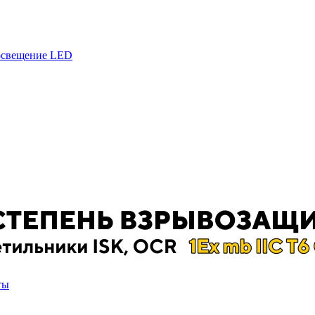
 освещение LED
ты