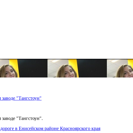
 заводе "Тангстоун"
 заводе "Тангстоун".
дороге в Енисейском районе Красноярского края