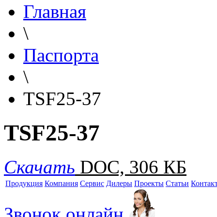
Главная
\
Паспорта
\
TSF25-37
TSF25-37
Скачать
DOC, 306 КБ
Продукция
Компания
Сервис
Дилеры
Проекты
Статьи
Контак
Звонок онлайн