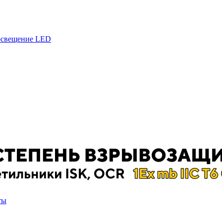
 освещение LED
ты