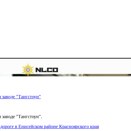
 заводе "Тангстоун"
 заводе "Тангстоун".
дороге в Енисейском районе Красноярского края