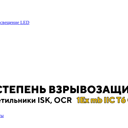
 освещение LED
ты