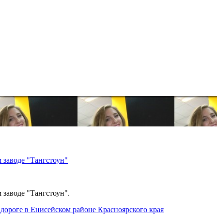
 заводе "Тангстоун"
 заводе "Тангстоун".
дороге в Енисейском районе Красноярского края