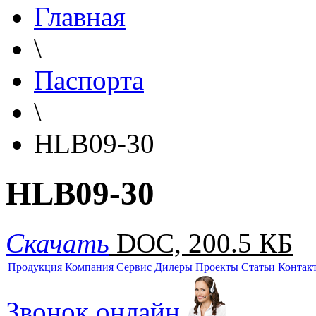
Главная
\
Паспорта
\
HLB09-30
HLB09-30
Скачать
DOC, 200.5 КБ
Продукция
Компания
Сервис
Дилеры
Проекты
Статьи
Контак
Звонок онлайн