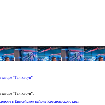
 заводе "Тангстоун"
 заводе "Тангстоун".
дороге в Енисейском районе Красноярского края