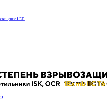
 освещение LED
ты