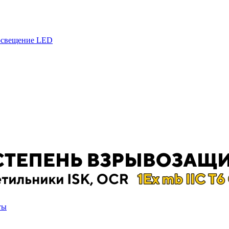
 освещение LED
ты