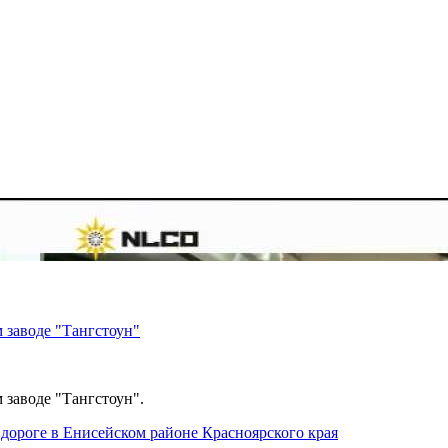
 заводе "Тангстоун"
 заводе "Тангстоун".
дороге в Енисейском районе Красноярского края