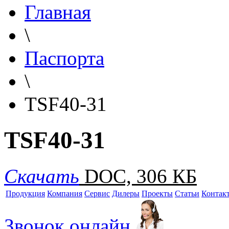
Главная
\
Паспорта
\
TSF40-31
TSF40-31
Скачать
DOC, 306 КБ
Продукция
Компания
Сервис
Дилеры
Проекты
Статьи
Контак
Звонок онлайн