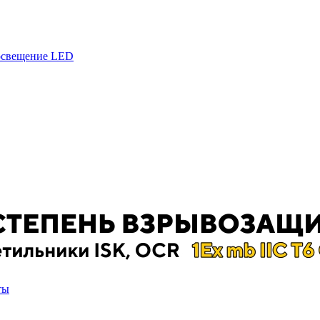
 освещение LED
ты