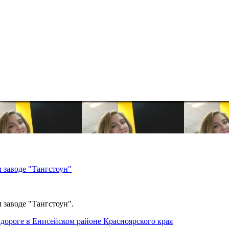
 заводе "Тангстоун"
 заводе "Тангстоун".
дороге в Енисейском районе Красноярского края