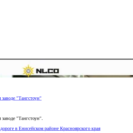
 заводе "Тангстоун"
 заводе "Тангстоун".
дороге в Енисейском районе Красноярского края