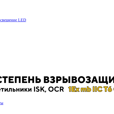
 освещение LED
ты