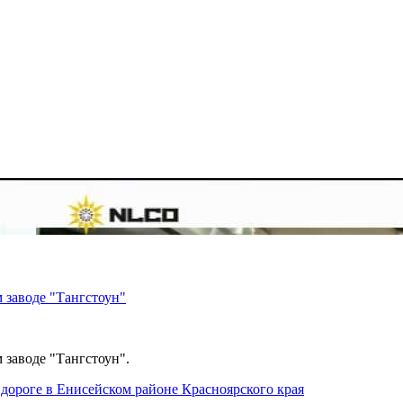
 заводе "Тангстоун"
 заводе "Тангстоун".
дороге в Енисейском районе Красноярского края