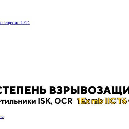
 освещение LED
ты