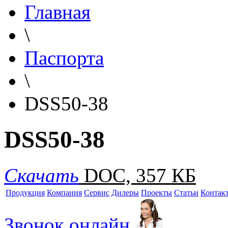
Главная
\
Паспорта
\
DSS50-38
DSS50-38
Скачать
DOC, 357 КБ
Продукция
Компания
Сервис
Дилеры
Проекты
Статьи
Контак
Звонок онлайн