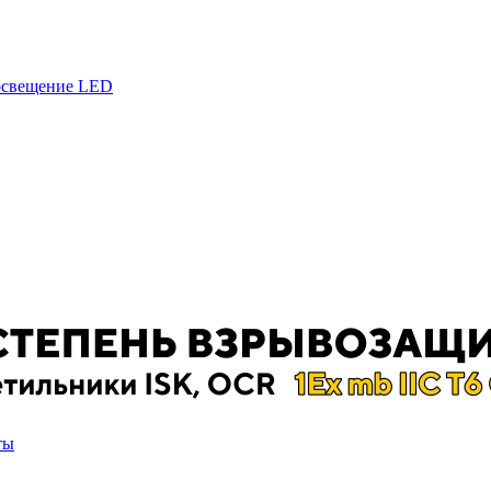
 освещение LED
ты