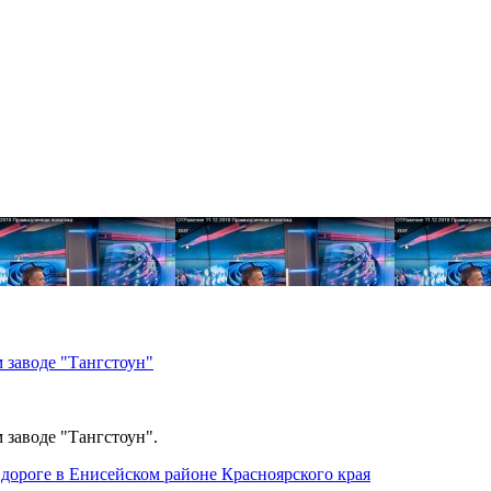
 заводе "Тангстоун"
 заводе "Тангстоун".
дороге в Енисейском районе Красноярского края