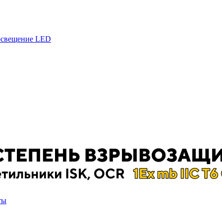
 освещение LED
ты