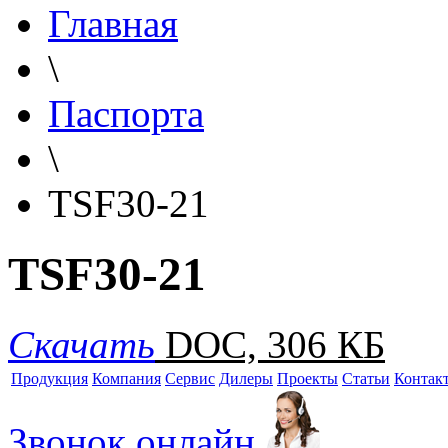
Главная
\
Паспорта
\
TSF30-21
TSF30-21
Скачать
DOC, 306 КБ
Продукция
Компания
Сервис
Дилеры
Проекты
Статьи
Контак
Звонок онлайн