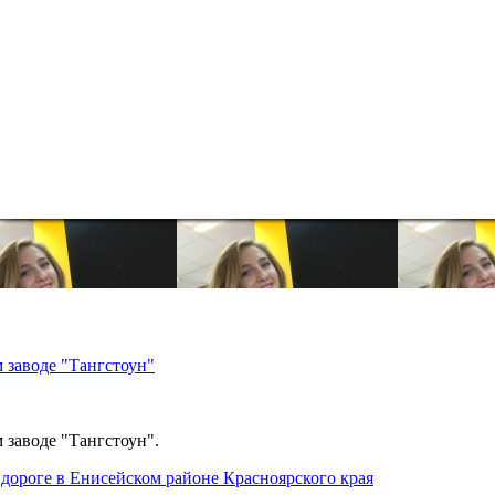
 заводе "Тангстоун"
 заводе "Тангстоун".
дороге в Енисейском районе Красноярского края