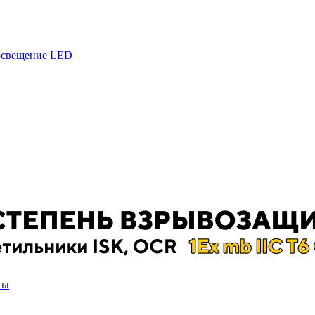
 освещение LED
ты