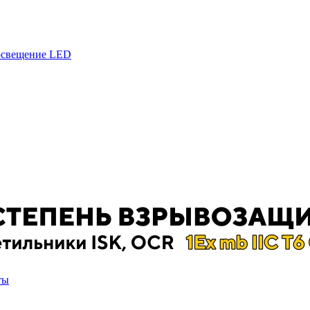
 освещение LED
ты