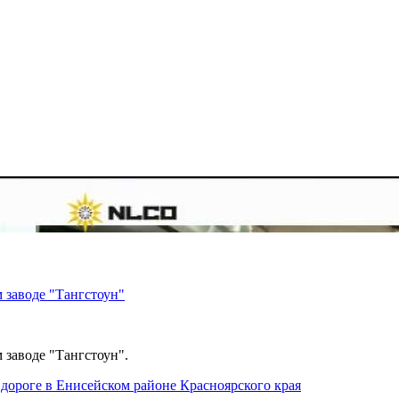
 заводе "Тангстоун"
 заводе "Тангстоун".
дороге в Енисейском районе Красноярского края