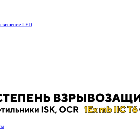
 освещение LED
ты