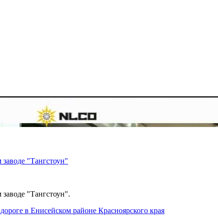
 заводе "Тангстоун"
 заводе "Тангстоун".
дороге в Енисейском районе Красноярского края