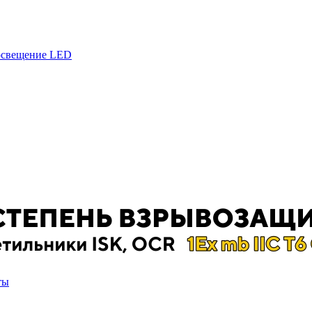
 освещение LED
ты