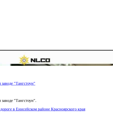
 заводе "Тангстоун"
 заводе "Тангстоун".
дороге в Енисейском районе Красноярского края