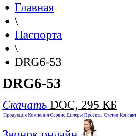
Главная
\
Паспорта
\
DRG6-53
DRG6-53
Скачать
DOC, 295 КБ
Продукция
Компания
Сервис
Дилеры
Проекты
Статьи
Контак
Звонок онлайн