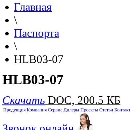
Главная
\
Паспорта
\
HLB03-07
HLB03-07
Скачать
DOC, 200.5 КБ
Продукция
Компания
Сервис
Дилеры
Проекты
Статьи
Контак
Звонок онлайн