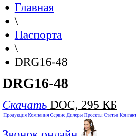
Главная
\
Паспорта
\
DRG16-48
DRG16-48
Скачать
DOC, 295 КБ
Продукция
Компания
Сервис
Дилеры
Проекты
Статьи
Контак
Звонок онлайн