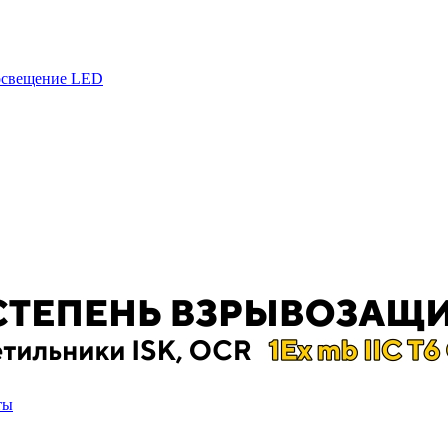
 освещение LED
ты