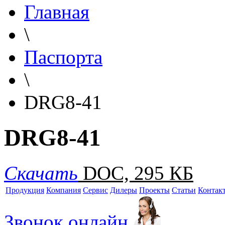
Главная
\
Паспорта
\
DRG8-41
DRG8-41
Скачать
DOC, 295 КБ
Продукция
Компания
Сервис
Дилеры
Проекты
Статьи
Контак
Звонок онлайн