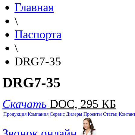
Главная
\
Паспорта
\
DRG7-35
DRG7-35
Скачать
DOC, 295 КБ
Продукция
Компания
Сервис
Дилеры
Проекты
Статьи
Контак
Звонок онлайн