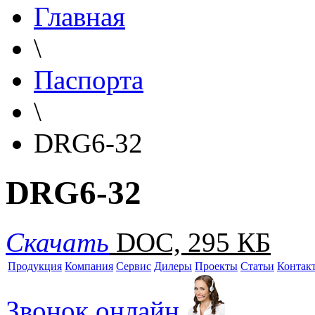
Главная
\
Паспорта
\
DRG6-32
DRG6-32
Скачать
DOC, 295 КБ
Продукция
Компания
Сервис
Дилеры
Проекты
Статьи
Контак
Звонок онлайн