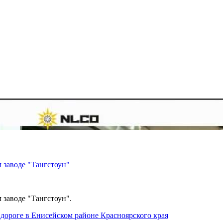
 заводе "Тангстоун"
 заводе "Тангстоун".
дороге в Енисейском районе Красноярского края