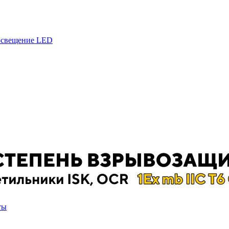
 освещение LED
ты