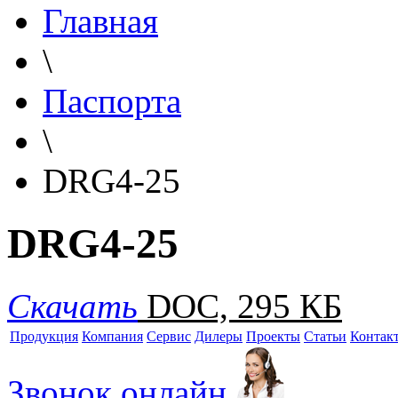
Главная
\
Паспорта
\
DRG4-25
DRG4-25
Скачать
DOC, 295 КБ
Продукция
Компания
Сервис
Дилеры
Проекты
Статьи
Контак
Звонок онлайн