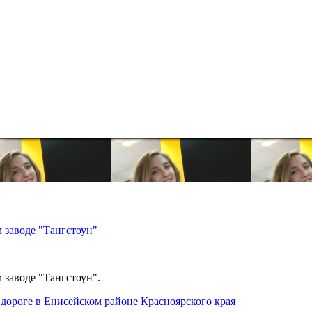
 заводе "Тангстоун"
 заводе "Тангстоун".
дороге в Енисейском районе Красноярского края