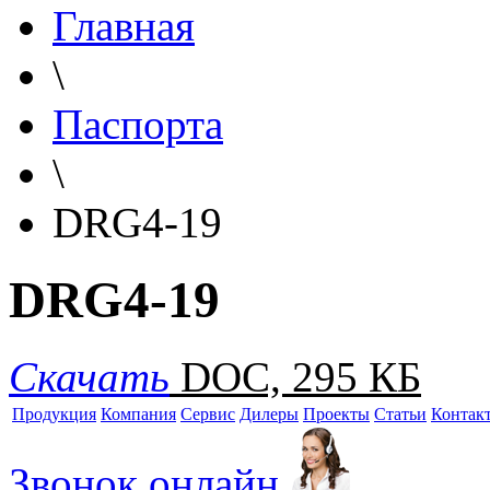
Главная
\
Паспорта
\
DRG4-19
DRG4-19
Скачать
DOC, 295 КБ
Продукция
Компания
Сервис
Дилеры
Проекты
Статьи
Контак
Звонок онлайн