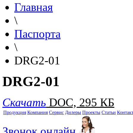
Главная
\
Паспорта
\
DRG2-01
DRG2-01
Скачать
DOC, 295 КБ
Продукция
Компания
Сервис
Дилеры
Проекты
Статьи
Контак
Звонок онлайн