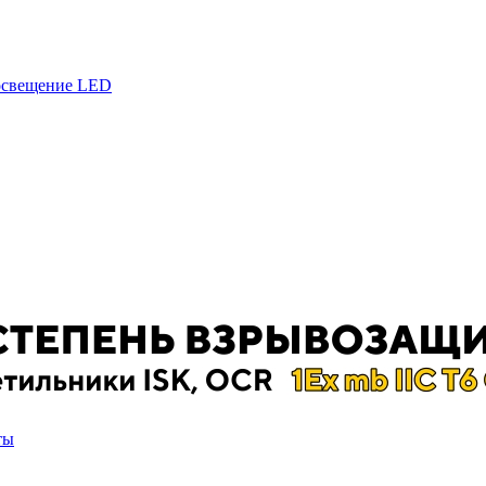
 освещение LED
ты