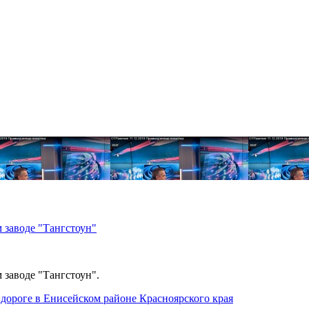
 заводе "Тангстоун"
 заводе "Тангстоун".
дороге в Енисейском районе Красноярского края