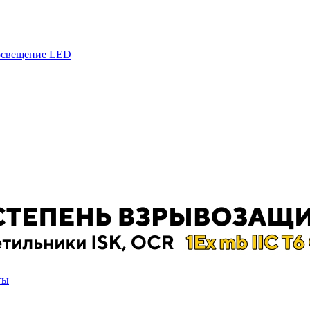
 освещение LED
ты