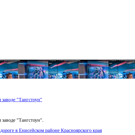
 заводе "Тангстоун"
 заводе "Тангстоун".
дороге в Енисейском районе Красноярского края