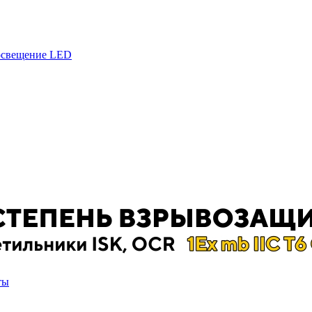
 освещение LED
ты