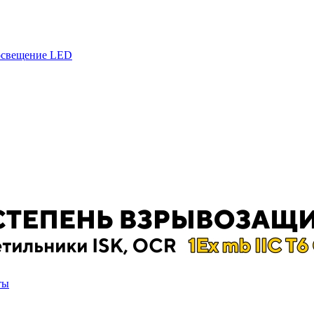
 освещение LED
ты