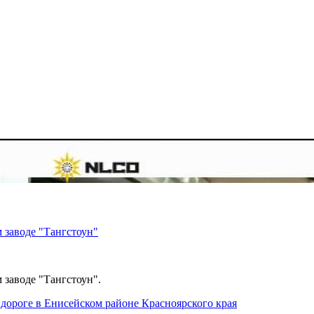
 заводе "Тангстоун"
 заводе "Тангстоун".
дороге в Енисейском районе Красноярского края