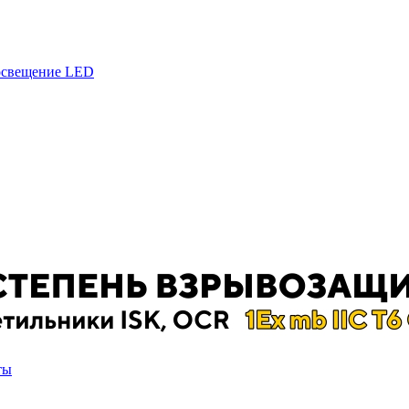
 освещение LED
ты