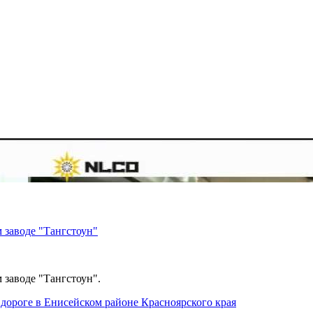
 заводе "Тангстоун"
 заводе "Тангстоун".
дороге в Енисейском районе Красноярского края