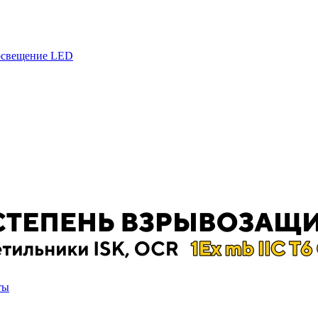
 освещение LED
ты