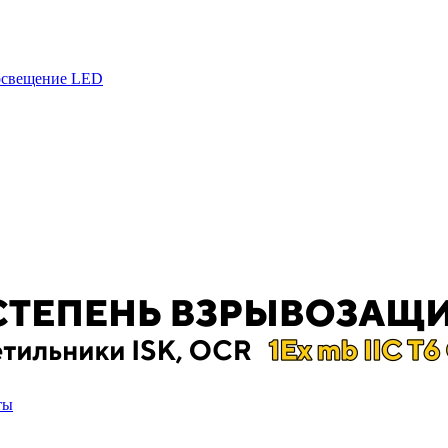
 освещение LED
ты