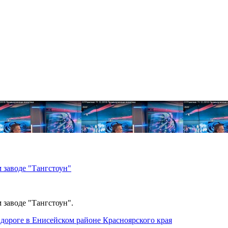
 заводе "Тангстоун"
 заводе "Тангстоун".
дороге в Енисейском районе Красноярского края