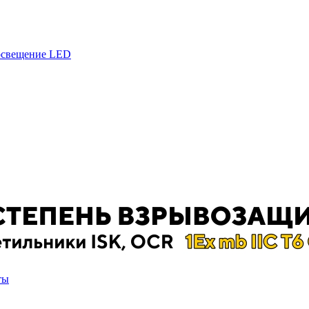
 освещение LED
ты