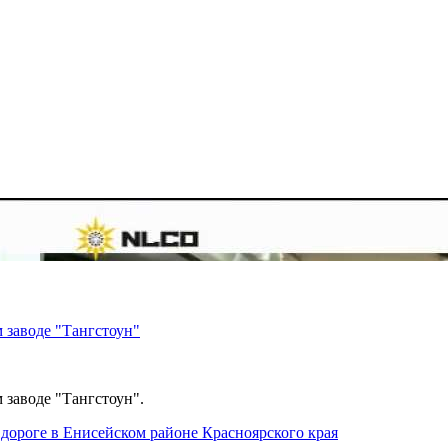
 заводе "Тангстоун"
 заводе "Тангстоун".
дороге в Енисейском районе Красноярского края