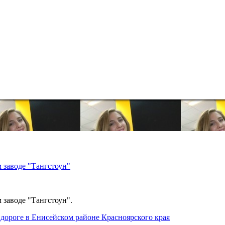
 заводе "Тангстоун"
 заводе "Тангстоун".
дороге в Енисейском районе Красноярского края