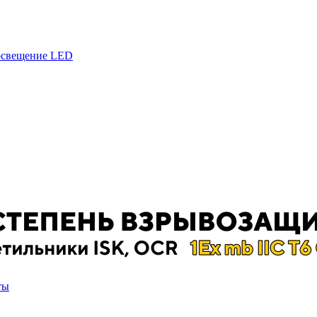
 освещение LED
ты